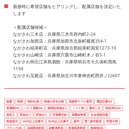
面接時に希望店舗をヒアリングし、配属店舗を決定いた
します
＜配属店舗候補＞
ながさわ三木店：兵庫県三木市府内町2-24
ながさわ加西店：兵庫県加西市北条町横尾354-1
ながさわ稲美町店：兵庫県加古郡稲美町国安1273-10
ながさわ山崎店：兵庫県宍粟市山崎町木ノ谷5-1
ながさわ明石江井島酒館：兵庫県明石市大久保町西島
1194
ながさわ宝殿店：兵庫県加古川市東神吉町西井ノ口607
急募
長期
契約社員
地域の有名企業
面接時マスク着用
電話応募OK
車通勤OK
バイク通勤OK
無料駐車場あり
シフト制
週休二日
有給消化OK
高収入
昇給あり
昇格あり
交通費支給
退職金制度
社会保険完備
制服貸与
40代以上応募可
50代以上応募可
新卒
第二新卒歓迎
学歴不問
ブランクOK
未経験者歓迎
経験者歓迎
有資格者歓迎
無資格OK