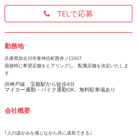
・食品衛生責任者
※上記の資格、経験をお持ちの方は給与面などを優遇いた
TELで応募
します
お持ちでない方でもご応募歓迎です
勤務地
兵庫県加古川市東神吉町西井ノ口607
面接時に希望店舗をヒアリングし、配属店舗を決定いたしま
す
JR神戸線 宝殿駅から徒歩4分
マイカー通勤・バイク通勤OK。無料駐車場あり
会社概要
｢人の温かみを感じながら共に成長できる｣