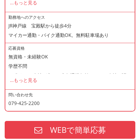
...
もっと見る
◆正社員登用制度あり
◆寸志あり
勤務地へのアクセス
JR神戸線 宝殿駅から徒歩4分
◆有給休暇あり
マイカー通勤・バイク通勤OK。無料駐車場あり
◆産休・育休あり
◆交通費支給
応募資格
◆資格支援制度あり
無資格・未経験OK
◆マイカー通勤・バイク通勤OK
学歴不問
◆無料駐車場あり
60歳まで（当社が定める定年退職年齢のため・会社が認め
...
もっと見る
◆まかない制度あり（1日1食・無料）
た場合はこの限りではありません）
◆社内の表彰制度あり
問い合わせ先
◆再雇用制度あり
079-425-2200
＜歓迎資格＞
◆制服貸与
・2年以上の勤務経験がある方
・調理師免許
WEBで簡単応募
・防火管理