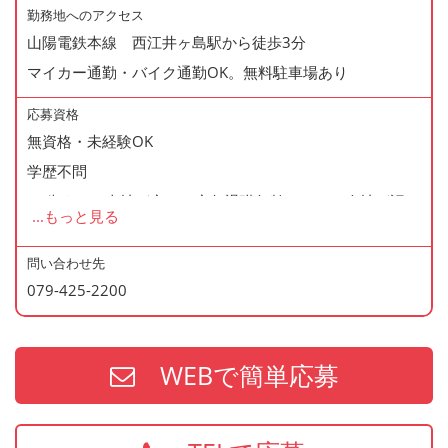
◆寸志あり
勤務地へのアクセス
山陽電鉄本線 西江井ヶ島駅から徒歩3分
◆有給休暇あり
マイカー通勤・バイク通勤OK。無料駐車場あり
◆産休・育休あり
◆交通費支給
応募資格
◆資格支援制度あり
無資格・未経験OK
◆マイカー通勤・バイク通勤OK
学歴不問
◆無料駐車場あり
60歳まで（当社が定める定年退職年齢のため・会社が認め
...
もっと見る
◆まかない制度あり（1日1食・無料）
た場合はこの限りではありません）
◆社内の表彰制度あり
問い合わせ先
◆再雇用制度あり
079-425-2200
＜歓迎資格＞
◆制服貸与
・2年以上の勤務経験がある方
・調理師免許
WEBで簡単応募
・防火管理
・食品衛生責任者
※上記の資格、経験をお持ちの方は給与面などを優遇いた