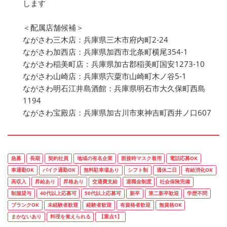
します
＜配属店舗候補＞
ながさわ三木店：兵庫県三木市府内町2-24
ながさわ加西店：兵庫県加西市北条町横尾354-1
ながさわ稲美町店：兵庫県加古郡稲美町国安1273-10
ながさわ山崎店：兵庫県宍粟市山崎町木ノ谷5-1
ながさわ明石江井島酒館：兵庫県明石市大久保町西島
1194
ながさわ宝殿店：兵庫県加古川市東神吉町西井ノ口607
急募
長期
契約社員
地域の有名企業
面接時マスク着用
電話応募OK
車通勤OK
バイク通勤OK
無料駐車場あり
シフト制
週休二日
有給消化OK
高収入
昇給あり
昇格あり
交通費支給
退職金制度
社会保険完備
制服貸与
40代以上応募可
50代以上応募可
新卒
第二新卒歓迎
学歴不問
ブランクOK
未経験者歓迎
経験者歓迎
有資格者歓迎
無資格OK
まかないあり
料理を覚えられる
【重点1】