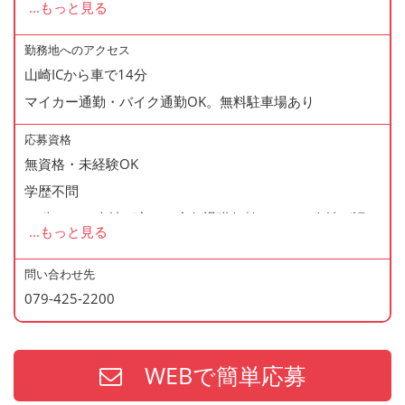
...
もっと見る
◆正社員登用制度あり
◆寸志あり
勤務地へのアクセス
山崎ICから車で14分
◆有給休暇あり
マイカー通勤・バイク通勤OK。無料駐車場あり
◆産休・育休あり
◆交通費支給
応募資格
◆資格支援制度あり
無資格・未経験OK
◆マイカー通勤・バイク通勤OK
学歴不問
◆無料駐車場あり
60歳まで（当社が定める定年退職年齢のため・会社が認め
...
もっと見る
◆まかない制度あり（1日1食・無料）
た場合はこの限りではありません）
◆社内の表彰制度あり
問い合わせ先
◆再雇用制度あり
079-425-2200
＜歓迎資格＞
◆制服貸与
・2年以上の勤務経験がある方
・調理師免許
WEBで簡単応募
・防火管理