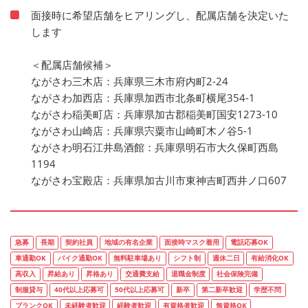
面接時に希望店舗をヒアリングし、配属店舗を決定いた
します
＜配属店舗候補＞
ながさわ三木店：兵庫県三木市府内町2-24
ながさわ加西店：兵庫県加西市北条町横尾354-1
ながさわ稲美町店：兵庫県加古郡稲美町国安1273-10
ながさわ山崎店：兵庫県宍粟市山崎町木ノ谷5-1
ながさわ明石江井島酒館：兵庫県明石市大久保町西島
1194
ながさわ宝殿店：兵庫県加古川市東神吉町西井ノ口607
急募
長期
契約社員
地域の有名企業
面接時マスク着用
電話応募OK
車通勤OK
バイク通勤OK
無料駐車場あり
シフト制
週休二日
有給消化OK
高収入
昇給あり
昇格あり
交通費支給
退職金制度
社会保険完備
制服貸与
40代以上応募可
50代以上応募可
新卒
第二新卒歓迎
学歴不問
ブランクOK
未経験者歓迎
経験者歓迎
有資格者歓迎
無資格OK