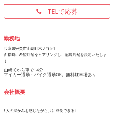
・食品衛生責任者
※上記の資格、経験をお持ちの方は給与面などを優遇いた
TELで応募
します
お持ちでない方でもご応募歓迎です
勤務地
兵庫県宍粟市山崎町木ノ谷5-1
面接時に希望店舗をヒアリングし、配属店舗を決定いたしま
す
山崎ICから車で14分
マイカー通勤・バイク通勤OK。無料駐車場あり
会社概要
｢人の温かみを感じながら共に成長できる｣