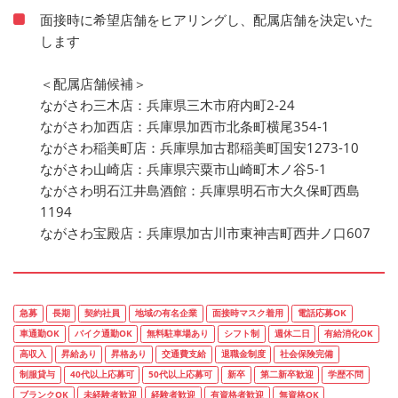
面接時に希望店舗をヒアリングし、配属店舗を決定いた
します
＜配属店舗候補＞
ながさわ三木店：兵庫県三木市府内町2-24
ながさわ加西店：兵庫県加西市北条町横尾354-1
ながさわ稲美町店：兵庫県加古郡稲美町国安1273-10
ながさわ山崎店：兵庫県宍粟市山崎町木ノ谷5-1
ながさわ明石江井島酒館：兵庫県明石市大久保町西島
1194
ながさわ宝殿店：兵庫県加古川市東神吉町西井ノ口607
急募
長期
契約社員
地域の有名企業
面接時マスク着用
電話応募OK
車通勤OK
バイク通勤OK
無料駐車場あり
シフト制
週休二日
有給消化OK
高収入
昇給あり
昇格あり
交通費支給
退職金制度
社会保険完備
制服貸与
40代以上応募可
50代以上応募可
新卒
第二新卒歓迎
学歴不問
ブランクOK
未経験者歓迎
経験者歓迎
有資格者歓迎
無資格OK