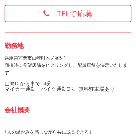
・食品衛生責任者
※上記の資格、経験をお持ちの方は給与面などを優遇いた
TELで応募
します
お持ちでない方でもご応募歓迎です
勤務地
兵庫県宍粟市山崎町木ノ谷5-1
面接時に希望店舗をヒアリングし、配属店舗を決定いたしま
す
山崎ICから車で14分
マイカー通勤・バイク通勤OK。無料駐車場あり
会社概要
｢人の温かみを感じながら共に成長できる｣