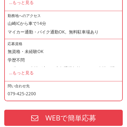
...
もっと見る
◆正社員登用制度あり
◆寸志あり
勤務地へのアクセス
山崎ICから車で14分
◆有給休暇あり
マイカー通勤・バイク通勤OK。無料駐車場あり
◆産休・育休あり
◆交通費支給
応募資格
◆資格支援制度あり
無資格・未経験OK
◆マイカー通勤・バイク通勤OK
学歴不問
◆無料駐車場あり
60歳まで（当社が定める定年退職年齢のため・会社が認め
...
もっと見る
◆まかない制度あり（1日1食・無料）
た場合はこの限りではありません）
◆社内の表彰制度あり
問い合わせ先
◆再雇用制度あり
079-425-2200
＜歓迎資格＞
◆制服貸与
・2年以上の勤務経験がある方
・調理師免許
WEBで簡単応募
・防火管理