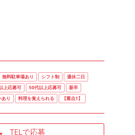
無料駐車場あり
シフト制
週休二日
代以上応募可
50代以上応募可
新卒
いあり
料理を覚えられる
【重点1】
TELで応募