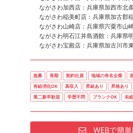
ながさわ加西店：兵庫県加西市北条町
ながさわ稲美町店：兵庫県加古郡稲美町
ながさわ山崎店：兵庫県宍粟市山崎
ながさわ明石江井島酒館：兵庫県明
ながさわ宝殿店：兵庫県加古川市東
急募
長期
契約社員
地域の有名企業
有給消化OK
高収入
昇給あり
昇格あり
第二新卒歓迎
学歴不問
ブランクOK
未
WEBで簡単