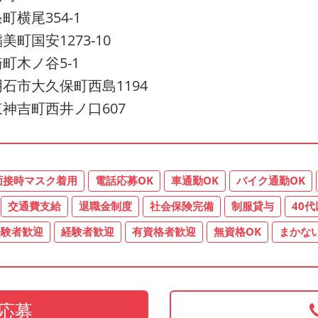
横尾354-1
国安1273-10
町木ノ谷5-1
石市大久保町西島1194
神吉町西井ノ口607
面接時マスク着用
電話応募OK
車通勤OK
バイク通勤OK
交通費支給
退職金制度
社会保険完備
制服貸与
40
経験者歓迎
経験者歓迎
有資格者歓迎
無資格OK
まかな
応募