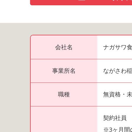
会社名
ナガサワ
事業所名
ながさわ
職種
無資格・未
契約社員
※3ヶ月間