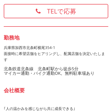
・食品衛生責任者
※上記の資格、経験をお持ちの方は給与面などを優遇いた
TELで応募
します
お持ちでない方でもご応募歓迎です
勤務地
兵庫県加西市北条町横尾354-1
面接時に希望店舗をヒアリングし、配属店舗を決定いたしま
す
北条鉄道北条線 北条町駅から徒歩5分
マイカー通勤・バイク通勤OK。無料駐車場あり
会社概要
｢人の温かみを感じながら共に成長できる｣