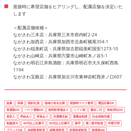
面接時に希望店舗をヒアリングし、配属店舗を決定いた
します
＜配属店舗候補＞
ながさわ三木店：兵庫県三木市府内町2-24
ながさわ加西店：兵庫県加西市北条町横尾354-1
ながさわ稲美町店：兵庫県加古郡稲美町国安1273-10
ながさわ山崎店：兵庫県宍粟市山崎町木ノ谷5-1
ながさわ明石江井島酒館：兵庫県明石市大久保町西島
1194
ながさわ宝殿店：兵庫県加古川市東神吉町西井ノ口607
急募
長期
契約社員
地域の有名企業
面接時マスク着用
電話応募OK
車通勤OK
バイク通勤OK
無料駐車場あり
シフト制
週休二日
有給消化OK
高収入
昇給あり
昇格あり
交通費支給
退職金制度
社会保険完備
制服貸与
40代以上応募可
50代以上応募可
新卒
第二新卒歓迎
学歴不問
ブランクOK
未経験者歓迎
経験者歓迎
有資格者歓迎
無資格OK