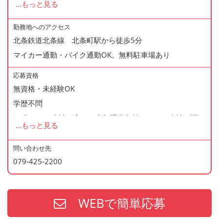
...
もっと見る
◆正社員登用制度あり
◆寸志あり
勤務地へのアクセス
北条鉄道北条線 北条町駅から徒歩5分
◆有給休暇あり
マイカー通勤・バイク通勤OK。無料駐車場あり
◆産休・育休あり
◆交通費支給
応募資格
◆資格支援制度あり
無資格・未経験OK
◆マイカー通勤・バイク通勤OK
学歴不問
◆無料駐車場あり
60歳まで（当社が定める定年退職年齢のため・会社が認め
...
もっと見る
◆まかない制度あり（1日1食・無料）
た場合はこの限りではありません）
◆社内の表彰制度あり
問い合わせ先
◆再雇用制度あり
079-425-2200
＜歓迎資格＞
◆制服貸与
・2年以上の勤務経験がある方
・調理師免許
WEBで簡単応募
・防火管理