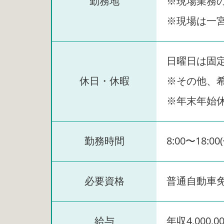
勤務地
※現場業務
※現場は一
日曜日は固
休日・休暇
※その他、
※年末年始
勤務時間
8:00〜18:0
必要資格
普通自動車
給与
年収4,000,0