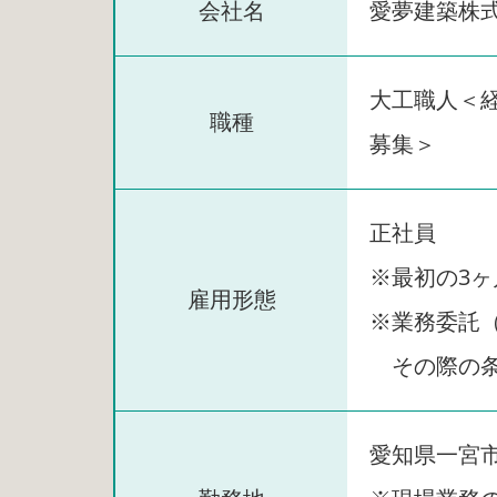
会社名
愛夢建築株式
大工職人＜
職種
募集＞
正社員
※最初の3
雇用形態
※業務委託
その際の条
愛知県一宮市