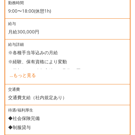
勤務時間
9:00〜18:00(休憩1h)
給与
月給300,000円
給与詳細
※各種手当等込みの月給
※経験、保有資格により変動
※賞与あり（昨年実績 2ヶ月分×2回）
...
もっと見る
＜年収イメージ＞
交通費
交通費支給（社内規定あり）
・1年目 4,000,000円
・3年目 4,500,000円
待遇/福利厚生
・5年目 5,000,000円
◆社会保険完備
◆制服貸与