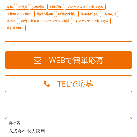
急募
正社員
少数精鋭
創業◯年
フレックスタイム制度あり
面接時マスク着用
電話応募OK
駅近5分以内
長期休暇あり
賞与あり
高収入
歩合・出来高・インセンティブ制度
インセンティブ制度あり
直行直帰OK
WEBで簡単応募
TELで応募
会社名
株式会社求人採用