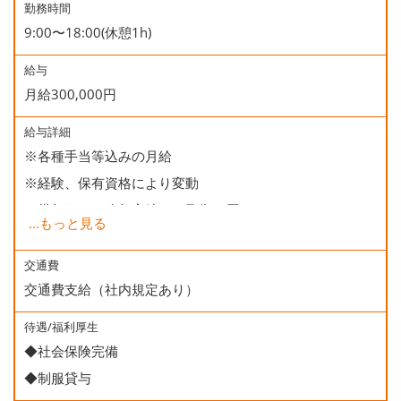
勤務時間
9:00〜18:00(休憩1h)
給与
月給300,000円
給与詳細
※各種手当等込みの月給
※経験、保有資格により変動
※賞与あり（昨年実績 2ヶ月分×2回）
...
もっと見る
＜年収イメージ＞
交通費
交通費支給（社内規定あり）
・1年目 4,000,000円
・3年目 4,500,000円
待遇/福利厚生
・5年目 5,000,000円
◆社会保険完備
◆制服貸与