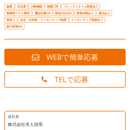
急募
正社員
少数精鋭
創業◯年
フレックスタイム制度あり
面接時マスク着用
電話応募OK
駅近5分以内
長期休暇あり
賞与あり
高収入
歩合・出来高・インセンティブ制度
インセンティブ制度あり
直行直帰OK
WEBで簡単応募
TELで応募
会社名
株式会社求人採用