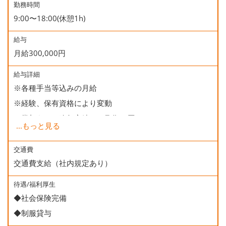
勤務時間
9:00〜18:00(休憩1h)
給与
月給300,000円
給与詳細
※各種手当等込みの月給
※経験、保有資格により変動
※賞与あり（昨年実績 2ヶ月分×2回）
...
もっと見る
＜年収イメージ＞
交通費
交通費支給（社内規定あり）
・1年目 4,000,000円
・3年目 4,500,000円
待遇/福利厚生
・5年目 5,000,000円
◆社会保険完備
◆制服貸与