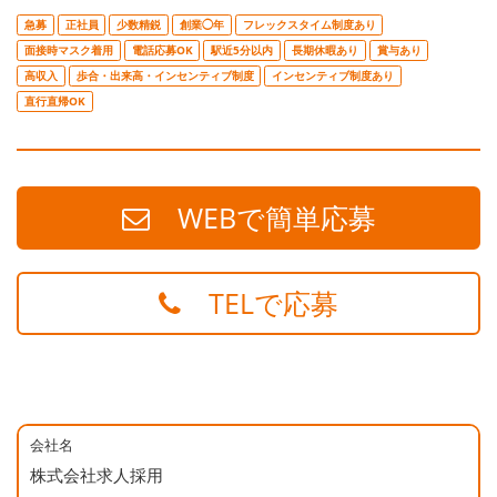
急募
正社員
少数精鋭
創業◯年
フレックスタイム制度あり
面接時マスク着用
電話応募OK
駅近5分以内
長期休暇あり
賞与あり
高収入
歩合・出来高・インセンティブ制度
インセンティブ制度あり
直行直帰OK
WEBで簡単応募
TELで応募
会社名
株式会社求人採用