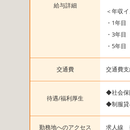
給与詳細
＜年収イ
・1年目 4
・3年目 4
・5年目 5
交通費
交通費支
◆社会保
待遇/福利厚生
◆制服貸
勤務地へのアクセス
求人線 