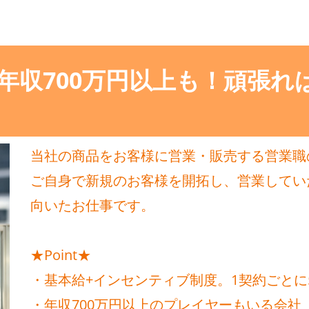
年収700万円以上も！頑張れ
当社の商品をお客様に営業・販売する営業職
ご自身で新規のお客様を開拓し、営業してい
向いたお仕事です。
★Point★
・基本給+インセンティブ制度。1契約ごとに
・年収700万円以上のプレイヤーもいる会社