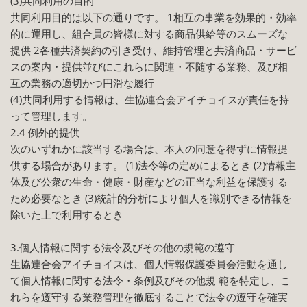
(3)共同利用の目的
共同利用目的は以下の通りです。 1相互の事業を効果的・効率
的に運用し、組合員の皆様に対する商品供給等のスムーズな
提供 2各種共済契約の引き受け、維持管理と共済商品・サービ
スの案内・提供並びにこれらに関連・不随する業務、及び相
互の業務の適切かつ円滑な履行
(4)共同利用する情報は、生協連合会アイチョイスが責任を持
って管理します。
2.4 例外的提供
次のいずれかに該当する場合は、本人の同意を得ずに情報提
供する場合があります。 (1)法令等の定めによるとき (2)情報主
体及び公衆の生命・健康・財産などの正当な利益を保護する
ため必要なとき (3)統計的分析により個人を識別できる情報を
除いた上で利用するとき
3.個人情報に関する法令及びその他の規範の遵守
生協連合会アイチョイスは、個人情報保護委員会活動を通し
て個人情報に関する法令・条例及びその他規 範を特定し、こ
れらを遵守する業務管理を徹底することで法令の遵守を確実