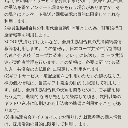
1より良い商品・サービスを提供するために、会員生協組合員
の承諾を得てアンケート調査等を行う場合がありますが、そ
の場合はアンケート発送と回収確認の目的に限定してこれを
利用します。
2会員生協組合員の利用代金自動引き落としの為、引落銀行口
座情報等を利用します。
3COOP共済たすけあいなど、会員生協組合員の共済契約者情
報等を利用します。 この情報は、日本コープ共済生活協同組
合連合会(以後「コープ共済連」という)に転送し、コ ープ共済
連が契約者管理を行います。この情報は、必要に応じて共済
加入・共済金の支払目的 に限定して利用されます。
(2)ギフトサービス・宅配企画をご利用いただいた際の送り先
様の個人情報は、当該ギフト発送の目的 に限定して利用しま
す。但し、会員生協組合員の便宜を図るために、ご承諾を得
たうえで、継続的 な送り先として登録して頂き、次回以降の
ギフト申込時に印刷された申込書の準備に利用すること があ
ります。
(3) 生協連合会アイチョイスでお預りした就職希望の個人情報
は、採用活動の目的に限定して利用し ます。