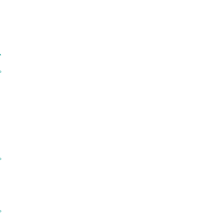
、
。
。
。