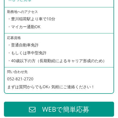
390万円／32歳・入社5年
・残業手当（全額支給）
310万円／23歳・入社1年（ドライバー）
・家族手当(配偶者:月1万円/子1人:月5000円)
勤務地へのアクセス
・豊川稲荷駅より車で10分
・無事故手当
・マイカー通勤OK
※月3000円/無事故継続2年以上月5000円/5年以上月
8000円 等
応募資格
・役職手当
・普通自動車免許
・選任手当（運行管理者、整備管理者に支給）
・もしくは準中型免許
・財形貯蓄制度
・40歳以下の方（長期勤続によるキャリア形成のため）
・退職金制度
問い合わせ先
・見舞金、慶弔金、結婚・出産祝い金等
052-821-2720
・制服貸与、携帯貸与
まずは質問からでもOK♪ 気軽にご連絡ください！
・健康診断（全額会社負担）
・インフルエンザ予防接種（全額補助）
・資格取得支援制度
WEBで簡単応募
※会社負担で準中型免許を取得可能（社内規定あり）