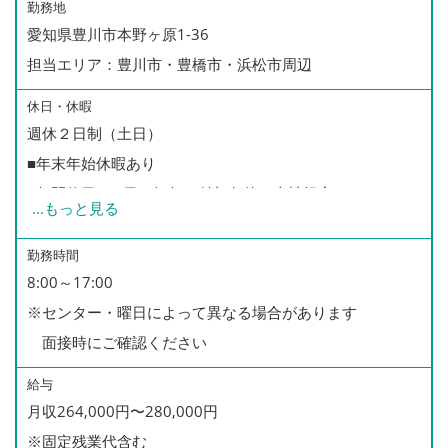
勤務地
愛知県豊川市本野ヶ原1-36
担当エリア：豊川市・豊橋市・浜松市周辺
休日・休暇
週休２日制（土日）
■年末年始休暇あり
■年間休日110日（毎年の付与条件は当社規定による）
...
もっと見る
■有給休暇あり（年間5日以上の取得をお願いしておりま
す）
勤務時間
8:00～17:00
■慶弔休暇あり
※センター・曜日によって異なる場合があります
■育児休暇あり（※男性の取得実績あり）
面接時にご確認ください
給与
月収264,000円〜280,000円
※固定残業代含む