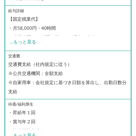
給与詳細
【固定残業代】
・月58,000円・40時間
・残業時間が40時間に満たない場合も支給
...
もっと見る
・40時間を超過した場合は別途、残業手当を支給
※全体平均40時間以内に収まることが殆どです
交通費
交通費支給（社内規定に従う）
※公共交通機関：全額支給
【月収例】
※自家用車：会社規定に基づき日額を算出し、出勤日数分
月収27万円（入社1年半）
支給
29万円（入社4年）
32万円（入社6年）
待遇/福利厚生
・昇給年１回
【年収例】
・賞与年２回
520万円／46歳・入社12年（主任）
・社会保険完備
...
もっと見る