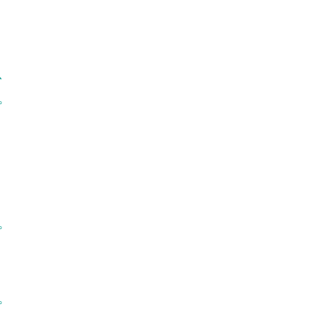
、
。
。
。