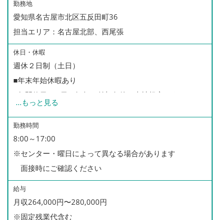
勤務地
愛知県名古屋市北区五反田町36
担当エリア：名古屋北部、西尾張
休日・休暇
週休２日制（土日）
■年末年始休暇あり
■年間休日110日（毎年の付与条件は当社規定による）
...
もっと見る
■有給休暇あり（年間5日以上の取得をお願いしておりま
す）
勤務時間
8:00～17:00
■慶弔休暇あり
※センター・曜日によって異なる場合があります
■育児休暇あり（※男性の取得実績あり）
面接時にご確認ください
給与
月収264,000円〜280,000円
※固定残業代含む