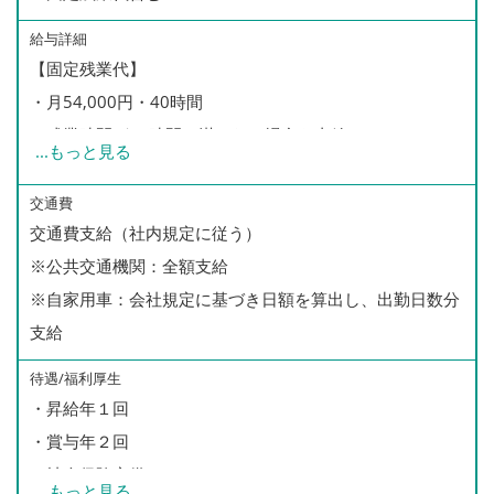
給与詳細
【固定残業代】
・月54,000円・40時間
・残業時間が40時間に満たない場合も支給
...
もっと見る
・40時間を超過した場合は別途、残業手当を支給
※全体平均40時間以内に収まることが殆どです
交通費
交通費支給（社内規定に従う）
※公共交通機関：全額支給
【月収例】
※自家用車：会社規定に基づき日額を算出し、出勤日数分
月収27万円（入社1年半）
支給
29万円（入社4年）
32万円（入社6年）
待遇/福利厚生
・昇給年１回
【年収例】
・賞与年２回
520万円／46歳・入社12年（主任）
・社会保険完備
...
もっと見る