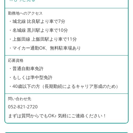
390万円／32歳・入社5年
・残業手当（全額支給）
310万円／23歳・入社1年（ドライバー）
・家族手当(配偶者:月1万円/子1人:月5000円)
勤務地へのアクセス
・城北線 比良駅より車で7分
・無事故手当
・名城線 黒川駅より車で10分
※月3000円/無事故継続2年以上月5000円/5年以上月
・上飯田線 上飯田駅より車で11分
8000円 等
・マイカー通勤OK、無料駐車場あり
・役職手当
・選任手当（運行管理者、整備管理者に支給）
応募資格
・財形貯蓄制度
・普通自動車免許
・退職金制度
・もしくは準中型免許
・見舞金、慶弔金、結婚・出産祝い金等
・40歳以下の方（長期勤続によるキャリア形成のため）
・制服貸与、携帯貸与
問い合わせ先
・健康診断（全額会社負担）
052-821-2720
・インフルエンザ予防接種（全額補助）
まずは質問からでもOK♪ 気軽にご連絡ください！
・資格取得支援制度
※会社負担で準中型免許を取得可能（社内規定あり）