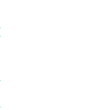
、
。
。
。