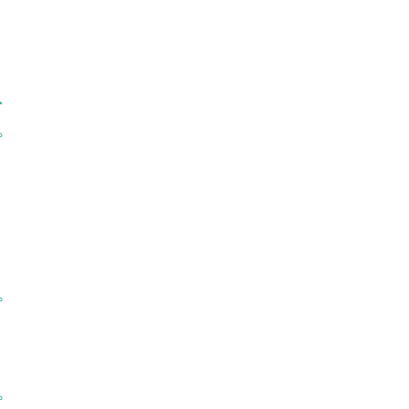
、
。
。
。