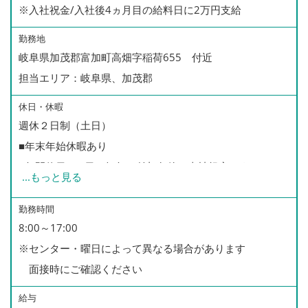
※入社祝金/入社後4ヵ月目の給料日に2万円支給
勤務地
岐阜県加茂郡富加町高畑字稲荷655 付近
担当エリア：岐阜県、加茂郡
休日・休暇
週休２日制（土日）
■年末年始休暇あり
■年間休日110日（毎年の付与条件は当社規定による）
...
もっと見る
■有給休暇あり（年間5日以上の取得をお願いしておりま
す）
勤務時間
8:00～17:00
■慶弔休暇あり
※センター・曜日によって異なる場合があります
■育児休暇あり（※男性の取得実績あり）
面接時にご確認ください
給与