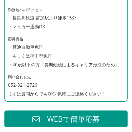
・残業手当（全額支給）
520万円／46歳・入社12年（主任）
・家族手当(配偶者:月1万円/子1人:月5000円)
勤務地へのアクセス
390万円／32歳・入社5年
・長良川鉄道 富加駅より徒歩15分
・無事故手当
310万円／23歳・入社1年（ドライバー）
・マイカー通勤OK
※月3000円/無事故継続2年以上月5000円/5年以上月
8000円 等
応募資格
・役職手当
・普通自動車免許
・選任手当（運行管理者、整備管理者に支給）
・もしくは準中型免許
・財形貯蓄制度
・40歳以下の方（長期勤続によるキャリア形成のため）
・退職金制度
問い合わせ先
・見舞金、慶弔金、結婚・出産祝い金等
052-821-2720
・制服貸与、携帯貸与
まずは質問からでもOK♪ 気軽にご連絡ください！
・健康診断（全額会社負担）
・インフルエンザ予防接種（全額補助）
・資格取得支援制度
WEBで簡単応募
※会社負担で準中型免許を取得可能（社内規定あり）