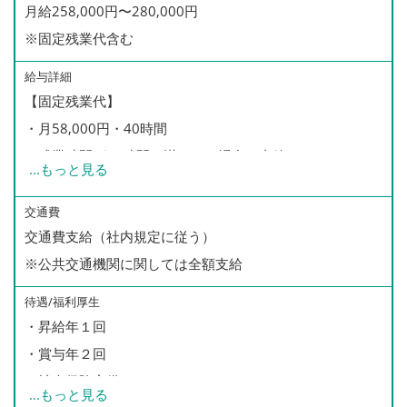
月給258,000円〜280,000円
※固定残業代含む
給与詳細
【固定残業代】
・月58,000円・40時間
・残業時間が40時間に満たない場合も支給
...
もっと見る
・40時間を超過した場合は別途、残業手当を支給
※全体平均40時間以内に収まることが殆どです
交通費
交通費支給（社内規定に従う）
※公共交通機関に関しては全額支給
【月収例】
月収27万円（入社1年半）
待遇/福利厚生
29万円（入社4年）
・昇給年１回
32万円（入社6年）
・賞与年２回
・社会保険完備
...
もっと見る
【年収例】