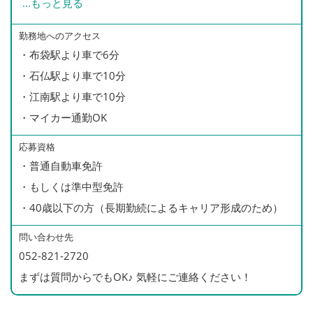
...
もっと見る
【年収例】
・残業手当（全額支給）
520万円／46歳・入社12年（主任）
・家族手当(配偶者:月1万円/子1人:月5000円)
勤務地へのアクセス
390万円／32歳・入社5年
・布袋駅より車で6分
・無事故手当
310万円／23歳・入社1年（ドライバー）
・石仏駅より車で10分
※月3000円/無事故継続2年以上月5000円/5年以上月
・江南駅より車で10分
8000円 等
・マイカー通勤OK
・役職手当
・選任手当（運行管理者、整備管理者に支給）
応募資格
・財形貯蓄制度
・普通自動車免許
・退職金制度
・もしくは準中型免許
・見舞金、慶弔金、結婚・出産祝い金等
・40歳以下の方（長期勤続によるキャリア形成のため）
・制服貸与、携帯貸与
問い合わせ先
・健康診断（全額会社負担）
052-821-2720
・インフルエンザ予防接種（全額補助）
まずは質問からでもOK♪ 気軽にご連絡ください！
・資格取得支援制度
※会社負担で準中型免許を取得可能（社内規定あり）