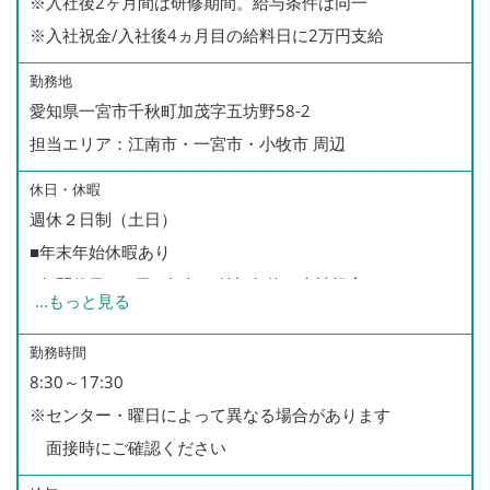
※入社後2ヶ月間は研修期間。給与条件は同一
※入社祝金/入社後4ヵ月目の給料日に2万円支給
勤務地
愛知県一宮市千秋町加茂字五坊野58-2
担当エリア：江南市・一宮市・小牧市 周辺
休日・休暇
週休２日制（土日）
■年末年始休暇あり
■年間休日110日（毎年の付与条件は当社規定による）
...
もっと見る
■有給休暇あり（年間5日以上の取得をお願いしておりま
す）
勤務時間
8:30～17:30
■慶弔休暇あり
※センター・曜日によって異なる場合があります
■育児休暇あり（※男性の取得実績あり）
面接時にご確認ください