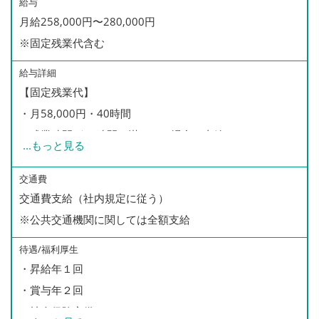
給与
月給258,000円〜280,000円
※固定残業代含む
給与詳細
【固定残業代】
・月58,000円・40時間
・残業時間が40時間に満たない場合も支給
...
もっと見る
・40時間を超過した場合は別途、残業手当を支給
※全体平均40時間以内に収まることが殆どです
交通費
交通費支給（社内規定に従う）
※公共交通機関に関しては全額支給
【月収例】
月収27万円（入社1年半）
待遇/福利厚生
29万円（入社4年）
・昇給年１回
32万円（入社6年）
・賞与年２回
・社会保険完備