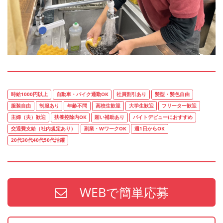
時給1000円以上
自動車・バイク通勤OK
社員割引あり
髪型・髪色自由
服装自由
制服あり
年齢不問
高校生歓迎
大学生歓迎
フリーター歓迎
主婦（夫）歓迎
扶養控除内OK
賄い補助あり
バイトデビューにおすすめ
交通費支給（社内規定あり）
副業・WワークOK
週1日からOK
20代30代40代50代活躍
WEBで簡単応募