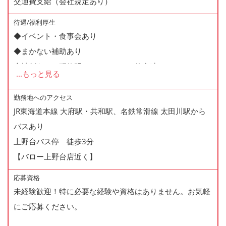
交通費支給（会社規定あり）
待遇/福利厚生
◆イベント・食事会あり
◆まかない補助あり
◆社割あり（研修明けで、ディナー飲食時10%OFF）
...
もっと見る
◆社員登用制度あり
◆制服貸与
勤務地へのアクセス
JR東海道本線 大府駅・共和駅、名鉄常滑線 太田川駅から
◆自動車通勤、バイク通勤OK
バスあり
◆社員旅行参加の補助あり
上野台バス停 徒歩3分
◆髪型・髪色自由・ネイル可
【バロー上野台店近く】
◆紹介制度あり
応募資格
未経験歓迎！特に必要な経験や資格はありません。お気軽
にご応募ください。