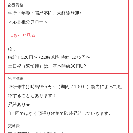
る、この時期は車校に通うから勤務を減らしたいなど休み
必要資格
学歴・年齢・職歴不問。未経験歓迎♪
の相談も気軽にしてください♪
＜応募後のフロー＞
プライベートも充実させながら働けます。
応募→面接(1回)→内定
...
もっと見る
※面接時に履歴書(写真貼付)を持参下さい
※内定は面接から3日以内以内にご連絡致します
給与
時給1,020円〜 /22時以降 時給1,275円〜
土日祝（繁忙期）は、基本時給30円UP
給与詳細
※研修中は時給986円～（期間／100ｈ）能力によって短
縮することもあります！
昇給あり★
年1回ではなく頑張り次第で随時昇給していきます♪
交通費