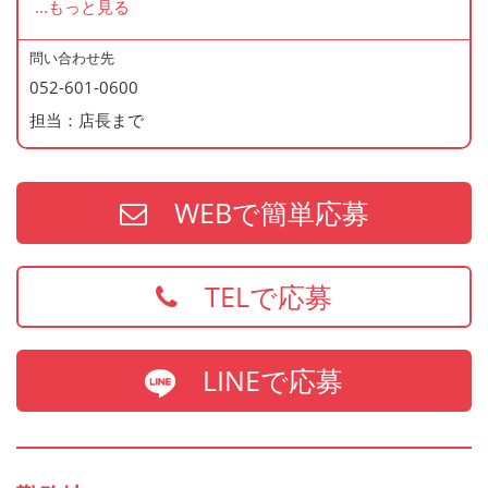
...
もっと見る
＜応募後のフロー＞
応募→面接(1回)→内定
問い合わせ先
052-601-0600
※面接時に履歴書(写真貼付)を持参下さい
担当：店長まで
※内定は面接から1週間以内にご連絡致します（←パー
ト・アルバイトは3日以内）
WEBで簡単応募
TELで応募
LINEで応募