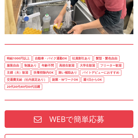
時給1000円以上
自動車・バイク通勤OK
社員割引あり
髪型・髪色自由
服装自由
制服あり
年齢不問
高校生歓迎
大学生歓迎
フリーター歓迎
主婦（夫）歓迎
扶養控除内OK
賄い補助あり
バイトデビューにおすすめ
交通費支給（社内規定あり）
副業・WワークOK
週1日からOK
20代30代40代50代活躍
WEBで簡単応募