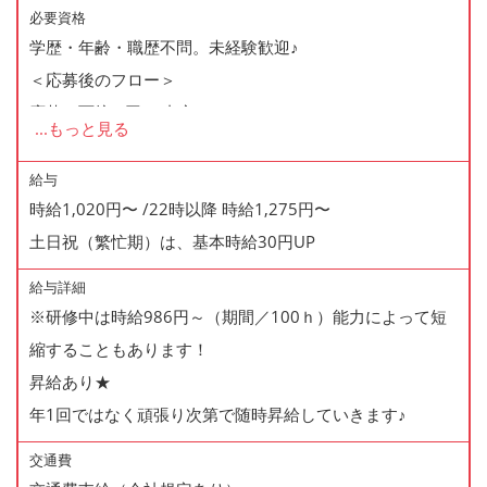
る、この時期は車校に通うから勤務を減らしたいなど休み
必要資格
学歴・年齢・職歴不問。未経験歓迎♪
の相談も気軽にしてください♪
＜応募後のフロー＞
プライベートも充実させながら働けます。
応募→面接(1回)→内定
...
もっと見る
※面接時に履歴書(写真貼付)を持参下さい
※内定は面接から3日以内以内にご連絡致します
給与
時給1,020円〜 /22時以降 時給1,275円〜
土日祝（繁忙期）は、基本時給30円UP
給与詳細
※研修中は時給986円～（期間／100ｈ）能力によって短
縮することもあります！
昇給あり★
年1回ではなく頑張り次第で随時昇給していきます♪
交通費