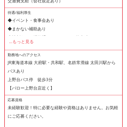
交通費支給（会社規定あり）
待遇/福利厚生
◆イベント・食事会あり
◆まかない補助あり
◆社割あり（研修明けで、ディナー飲食時10%OFF）
...
もっと見る
◆社員登用制度あり
◆制服貸与
勤務地へのアクセス
JR東海道本線 大府駅・共和駅、名鉄常滑線 太田川駅から
◆自動車通勤、バイク通勤OK
バスあり
◆社員旅行参加の補助あり
上野台バス停 徒歩3分
◆髪型・髪色自由・ネイル可
【バロー上野台店近く】
◆紹介制度あり
応募資格
未経験歓迎！特に必要な経験や資格はありません。お気軽
にご応募ください。