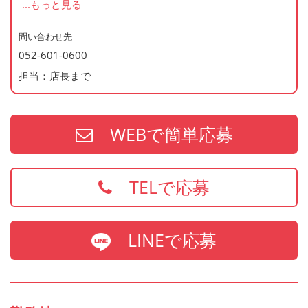
...
もっと見る
＜応募後のフロー＞
応募→面接(1回)→内定
問い合わせ先
052-601-0600
※面接時に履歴書(写真貼付)を持参下さい
担当：店長まで
※内定は面接から1週間以内にご連絡致します（←パー
ト・アルバイトは3日以内）
WEBで簡単応募
TELで応募
LINEで応募