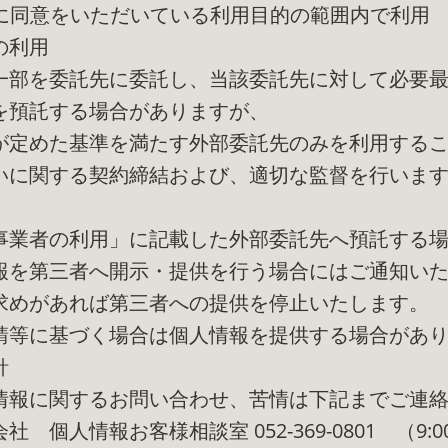
前に同意をいただいている利用目的の範囲内で利用
の利用
一部を委託先に委託し、当該委託先に対して必要
を預託する場合がありますが、
が定めた基準を満たす外部委託先のみを利用する
いに関する契約締結および、適切な監督を行いま
事業者の利用」に記載した外部委託先へ預託する
報を第三者へ開示・提供を行う場合にはご通知い
求めがあれば第三者への提供を停止いたします。
請等に基づく場合は個人情報を提供する場合があ
針
情報に関するお問い合わせ、苦情は下記までご連
 個人情報お客様相談室 052-369-0801 （9:00