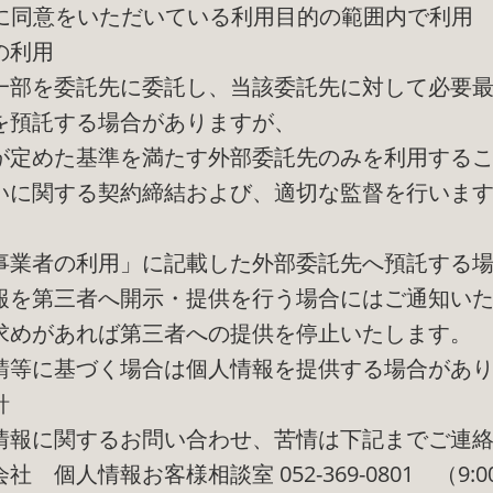
前に同意をいただいている利用目的の範囲内で利用
の利用
一部を委託先に委託し、当該委託先に対して必要
を預託する場合がありますが、
が定めた基準を満たす外部委託先のみを利用する
いに関する契約締結および、適切な監督を行いま
事業者の利用」に記載した外部委託先へ預託する
報を第三者へ開示・提供を行う場合にはご通知い
求めがあれば第三者への提供を停止いたします。
請等に基づく場合は個人情報を提供する場合があ
針
情報に関するお問い合わせ、苦情は下記までご連
 個人情報お客様相談室 052-369-0801 （9:00