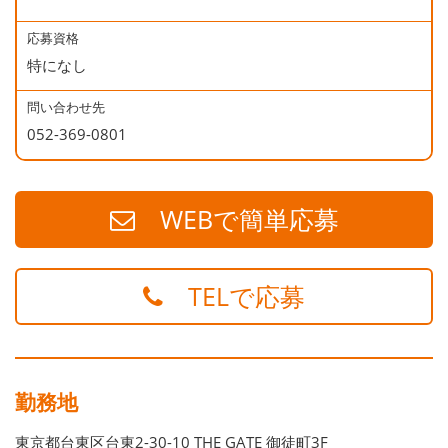
地下鉄銀座線 末広町駅 徒歩５分
地下鉄大江戸線 上野御徒町駅 徒歩５分
応募資格
特になし
問い合わせ先
052-369-0801
WEBで簡単応募
TELで応募
勤務地
東京都台東区台東2-30-10 THE GATE 御徒町3F