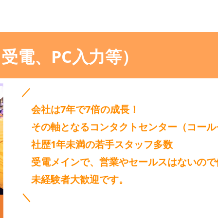
（受電、PC入力等）
／
会社は7年で7倍の成長！
その軸となるコンタクトセンター（コール
社歴1年未満の若手スタッフ多数
受電メインで、営業やセールスはないので
未経験者大歓迎です。
＼