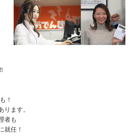
!
道も！
あります。
理者も
に就任！