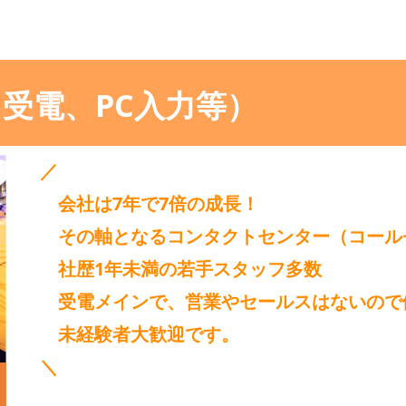
（受電、PC入力等）
／
会社は7年で7倍の成長！
その軸となるコンタクトセンター（コール
社歴1年未満の若手スタッフ多数
受電メインで、営業やセールスはないので
未経験者大歓迎です。
＼