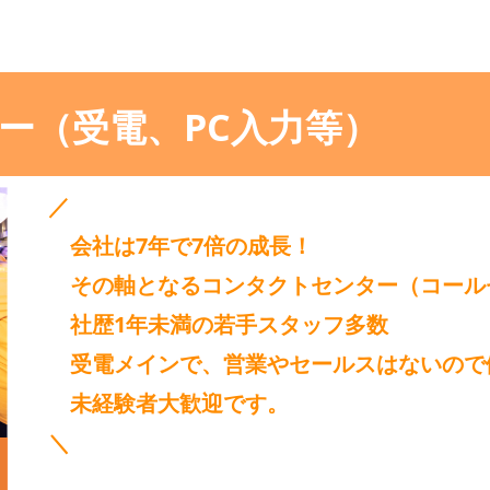
ー（受電、PC入力等）
／
会社は7年で7倍の成長！
その軸となるコンタクトセンター（コール
社歴1年未満の若手スタッフ多数
受電メインで、営業やセールスはないので
未経験者大歓迎です。
＼