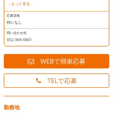
...
もっと見る
地下鉄銀座線 末広町駅 徒歩５分
地下鉄大江戸線 上野御徒町駅 徒歩５分
応募資格
特になし
問い合わせ先
052-369-0801
WEBで簡単応募
TELで応募
勤務地