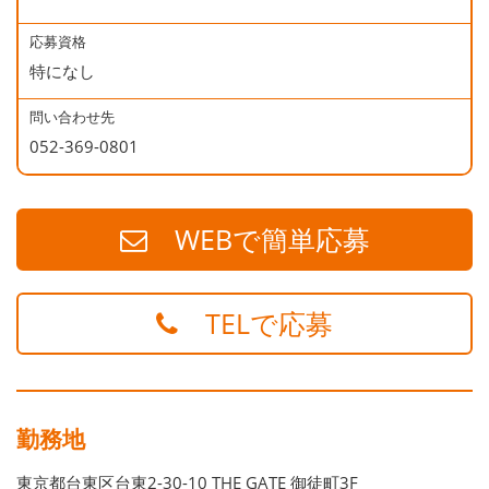
地下鉄銀座線 末広町駅 徒歩５分
地下鉄大江戸線 上野御徒町駅 徒歩５分
応募資格
特になし
問い合わせ先
052-369-0801
WEBで簡単応募
TELで応募
勤務地
東京都台東区台東2-30-10 THE GATE 御徒町3F