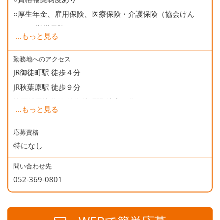
○厚生年金、雇用保険、医療保険・介護保険（協会けん
ぽ）、労災保険
...
もっと見る
○健康診断
○誕生日会
勤務地へのアクセス
JR御徒町駅 徒歩４分
JR秋葉原駅 徒歩９分
地下鉄日比谷線 仲御徒町駅 徒歩２分
...
もっと見る
地下鉄銀座線 末広町駅 徒歩５分
地下鉄大江戸線 上野御徒町駅 徒歩５分
応募資格
特になし
問い合わせ先
052-369-0801