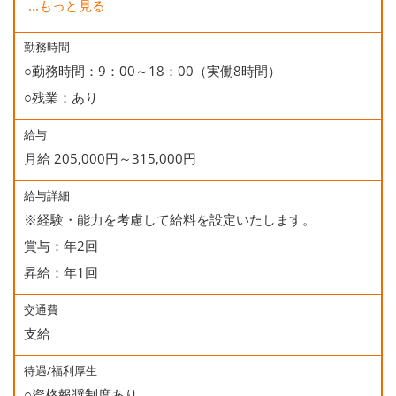
...
もっと見る
○有給休暇
○誕生日休暇
勤務時間
○勤務時間：9：00～18：00（実働8時間）
○残業：あり
給与
月給 205,000円～315,000円
給与詳細
※経験・能力を考慮して給料を設定いたします。
賞与：年2回
昇給：年1回
交通費
支給
待遇/福利厚生
○資格報奨制度あり