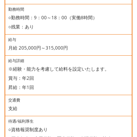
○誕生日休暇
勤務時間
○勤務時間：9：00～18：00（実働8時間）
○残業：あり
給与
月給 205,000円～315,000円
給与詳細
※経験・能力を考慮して給料を設定いたします。
賞与：年2回
昇給：年1回
交通費
支給
待遇/福利厚生
○資格報奨制度あり