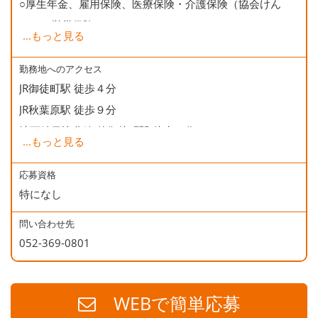
○厚生年金、雇用保険、医療保険・介護保険（協会けん
ぽ）、労災保険
...
もっと見る
○健康診断
○誕生日会
勤務地へのアクセス
JR御徒町駅 徒歩４分
JR秋葉原駅 徒歩９分
地下鉄日比谷線 仲御徒町駅 徒歩２分
...
もっと見る
地下鉄銀座線 末広町駅 徒歩５分
地下鉄大江戸線 上野御徒町駅 徒歩５分
応募資格
特になし
問い合わせ先
052-369-0801
WEBで簡単応募