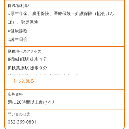
待遇/福利厚生
○厚生年金、雇用保険、医療保険・介護保険（協会けん
ぽ）、労災保険
○健康診断
○誕生日会
勤務地へのアクセス
JR御徒町駅 徒歩４分
JR秋葉原駅 徒歩９分
地下鉄日比谷線 仲御徒町駅 徒歩２分
...
もっと見る
地下鉄銀座線 末広町駅 徒歩５分
地下鉄大江戸線 上野御徒町駅 徒歩５分
応募資格
週に20時間以上働ける方
問い合わせ先
052-369-0801