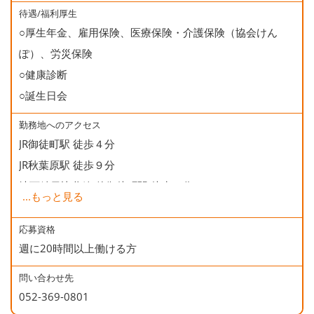
待遇/福利厚生
○厚生年金、雇用保険、医療保険・介護保険（協会けん
ぽ）、労災保険
○健康診断
○誕生日会
勤務地へのアクセス
JR御徒町駅 徒歩４分
JR秋葉原駅 徒歩９分
地下鉄日比谷線 仲御徒町駅 徒歩２分
...
もっと見る
地下鉄銀座線 末広町駅 徒歩５分
地下鉄大江戸線 上野御徒町駅 徒歩５分
応募資格
週に20時間以上働ける方
問い合わせ先
052-369-0801