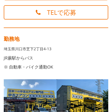
TELで応募
勤務地
埼玉県川口市芝下2丁目4‐13
JR蕨駅からバス
※ 自動車・バイク通勤OK