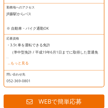
○誕生日会
勤務地へのアクセス
JR蕨駅からバス
※ 自動車・バイク通勤OK
応募資格
・3.5t 車を運転できる免許
（準中型免許 / 平成19年6月1日までに取得した普通免
許）
...
もっと見る
・商品（エアコン）の手積みがありますので、体力のある
方が望ましいです。
問い合わせ先
052-369-0801
WEBで簡単応募