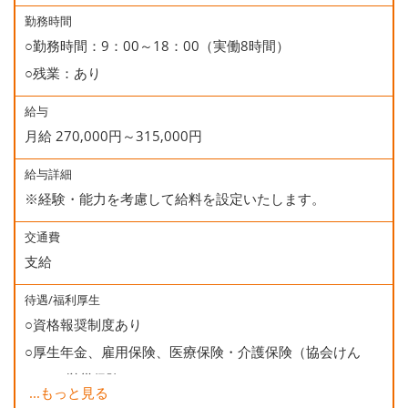
○慶弔休暇
勤務時間
○勤務時間：9：00～18：00（実働8時間）
○有給休暇
○残業：あり
○誕生日休暇
給与
月給 270,000円～315,000円
給与詳細
※経験・能力を考慮して給料を設定いたします。
交通費
支給
待遇/福利厚生
○資格報奨制度あり
○厚生年金、雇用保険、医療保険・介護保険（協会けん
ぽ）、労災保険
...
もっと見る
○健康診断