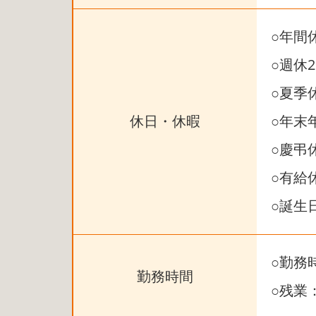
○年間
○週休
○夏季
休日・休暇
○年末
○慶弔
○有給
○誕生
○勤務
勤務時間
○残業