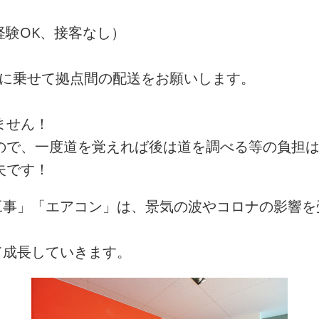
未経験OK、接客なし）
t車に乗せて拠点間の配送をお願いします。
ません！
ので、一度道を覚えれば後は道を調べる等の負担
夫です！
工事」「エアコン」は、景気の波やコロナの影響を
て成長していきます。