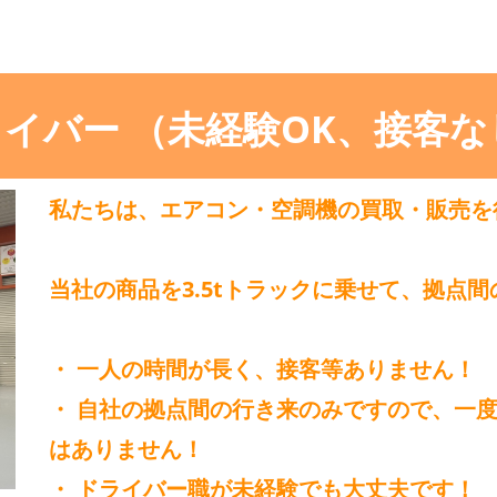
ドライバー （未経験OK、接客
私たちは、エアコン・空調機の買取・販売を
当社の商品を3.5tトラックに乗せて、拠点
・ 一人の時間が長く、接客等ありません！
・ 自社の拠点間の行き来のみですので、一
はありません！
・ ドライバー職が未経験でも大丈夫です！