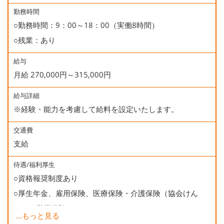
○慶弔休暇
勤務時間
○勤務時間：9：00～18：00（実働8時間）
○有給休暇
○残業：あり
○誕生日休暇
給与
月給 270,000円～315,000円
給与詳細
※経験・能力を考慮して給料を設定いたします。
交通費
支給
待遇/福利厚生
○資格報奨制度あり
○厚生年金、雇用保険、医療保険・介護保険（協会けん
ぽ）、労災保険
...
もっと見る
○健康診断