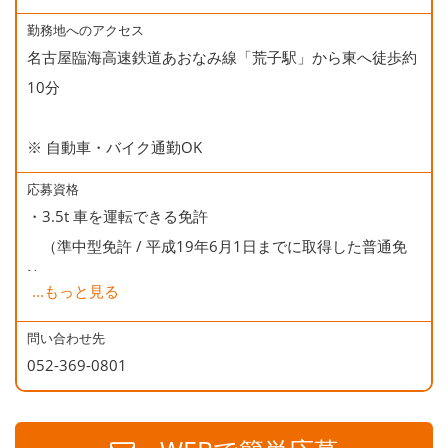
○誕生日会
勤務地へのアクセス
名古屋臨海高速鉄道あおなみ線「荒子駅」から東へ徒歩約
10分
※ 自動車・バイク通勤OK
応募資格
・3.5t 車を運転できる免許
（準中型免許 / 平成19年6月1日までに取得した普通免
許）
...
もっと見る
・商品（エアコン）の手積みがありますので、体力のある
方が望ましいです。
問い合わせ先
052-369-0801