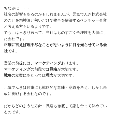
ちなみに・・・
社名の影響もあるのかもしれませんが、元気でんき株式会社
のことを精神論と勢いだけで物事を解決するベンチャー企業
と考える方もいるようです。
でも、はっきり言って、当社はものすごく合理性を大切にし
た会社です。
正確に言えば理不尽なことがないように目を光らせている会
社
です。
営業の前提には、
マーケティング
あります。
マーケティング
の前段では
戦略
が大切です。
戦略
の立案にあたっては
理念
が大切です。
元気でんきは何事にも戦略的な意味・意義を考え、しかし果
敢に挑戦する会社なのです。
だからどのような方針・戦略も徹底して話し合って決めてい
るのです。