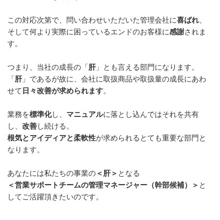
この対応次第で、問い合わせいただいた管理会社に
喜ばれ
、
そして何より実際に困っているエンドのお客様に
感謝
されま
す。
つまり、当社の成長の「
肝
」とも言える部門になります。
「
肝
」であるが故に、会社に取扱商品や取扱量の成長にあわ
せて
日々改善が求められます
。
業務を
標準化
し、
マニュアル
に落とし込んではそれを共有
し、
改善
し続ける。
根気とアイディアと柔軟性
が求められるとても重要な部門と
なります。
あなたには私たちの事業の
＜肝＞
となる
＜営業サポートチームの管理マネージャー（幹部候補）＞
と
してご活躍頂きたいのです。