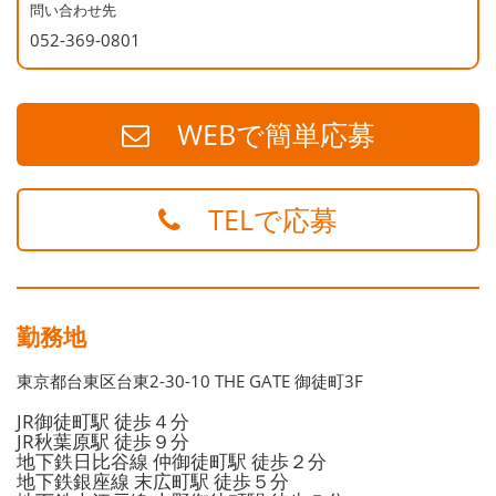
・標準化・マニュアル等に興味がある方
問い合わせ先
052-369-0801
・新しいことに取り組むことが好きな方
WEBで簡単応募
TELで応募
勤務地
東京都台東区台東2-30-10 THE GATE 御徒町3F
JR御徒町駅 徒歩４分
JR秋葉原駅 徒歩９分
地下鉄日比谷線 仲御徒町駅 徒歩２分
地下鉄銀座線 末広町駅 徒歩５分