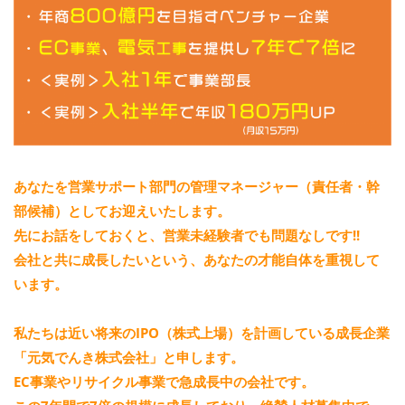
あなたを
営業サポート部門の管理マネージャー（責任者・幹
部候補）
としてお迎えいたします。
先にお話をしておくと、
営業未経験者でも問題なし
です!!
会社と共に成長したいという、あなたの
才能自体
を重視して
います。
私たちは近い将来の
IPO（株式上場）
を計画している成長企業
「元気でんき株式会社」
と申します。
EC事業やリサイクル事業で急成長中の会社です。