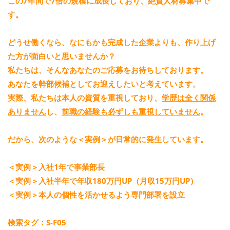
この
7年間で7倍の規模に成長
しており、
絶賛人材募集中
で
す。
どうせ働くなら、なにもかも完成した企業よりも、
作り上げ
た方が面白いと思いませんか？
私たちは、そんなあなたの
ご応募
をお待ちしております。
あなたを
幹部候補
としてお迎えしたいと考えています。
実際、私たちは本人の資質を重視しており、
学歴は全く関係
ありません
し、
前職の経験も必ずしも重視していません
。
だから、次のような
＜実例＞
が日常的に発生しています。
＜実例＞入社1年で事業部長
＜実例＞入社半年で年収180万円UP（月収15万円UP）
＜実例＞本人の個性を活かせるよう専門部署を設立
検索タグ：S-F05