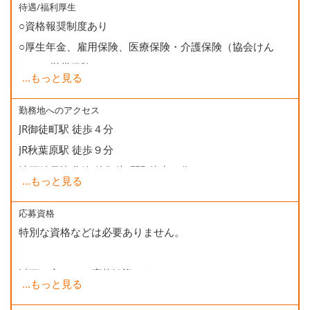
待遇/福利厚生
○資格報奨制度あり
○厚生年金、雇用保険、医療保険・介護保険（協会けん
ぽ）、労災保険
...
もっと見る
○健康診断
○資格取得支援（受験学校併設)
勤務地へのアクセス
JR御徒町駅 徒歩４分
○誕生日会
JR秋葉原駅 徒歩９分
地下鉄日比谷線 仲御徒町駅 徒歩２分
...
もっと見る
地下鉄銀座線 末広町駅 徒歩５分
地下鉄大江戸線 上野御徒町駅 徒歩５分
応募資格
特別な資格などは必要ありません。
以下の方からの応募歓迎です。
...
もっと見る
・Excel等のパソコン業務経験