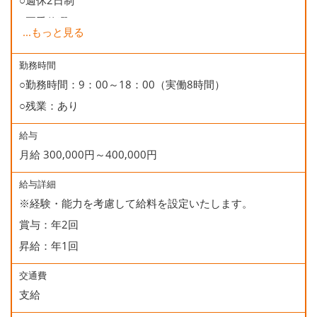
○週休2日制
○夏季休暇
...
もっと見る
○年末年始休暇
○慶弔休暇
勤務時間
○勤務時間：9：00～18：00（実働8時間）
○有給休暇
○残業：あり
○誕生日休暇
給与
月給 300,000円～400,000円
給与詳細
※経験・能力を考慮して給料を設定いたします。
賞与：年2回
昇給：年1回
交通費
支給