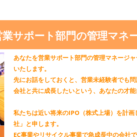
 営業サポート部門の管理マネ
あなたを
営業サポート部門の管理マネージャ
いたします。
先にお話をしておくと、
営業未経験者でも問
会社と共に成長したいという、あなたの
才能
私たちは近い将来の
IPO（株式上場）
を計画
社」
と申します。
EC事業やリサイクル事業で急成長中の会社