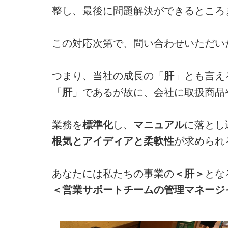
整し、最後に問題解決ができるところ
この対応次第で、問い合わせいただい
つまり、当社の成長の「
肝
」とも言え
「
肝
」であるが故に、会社に取扱商品
業務を
標準化
し、
マニュアル
に落とし
根気とアイディアと柔軟性
が求められ
あなたには私たちの事業の
＜肝＞
とな
＜営業サポートチームの管理マネージ