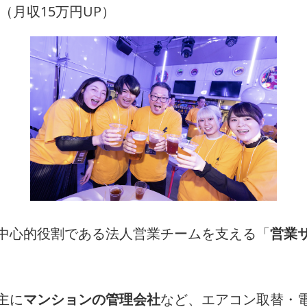
（月収15万円UP）
中心的役割である法人営業チームを支える「
営業
主に
マンションの管理会社
など、エアコン取替・