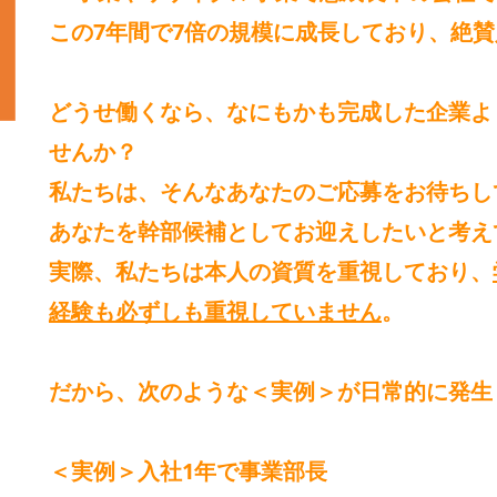
この
7年間で7倍の規模に成長
しており、
絶賛
どうせ働くなら、なにもかも完成した企業よ
せんか？
私たちは、そんなあなたの
ご応募
をお待ちし
あなたを
幹部候補
としてお迎えしたいと考え
実際、私たちは本人の資質を重視しており、
経験も必ずしも重視していません
。
だから、次のような
＜実例＞
が日常的に発生
＜実例＞入社1年で事業部長