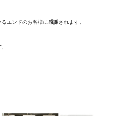
いるエンドのお客様に
感謝
されます。
す
。
。