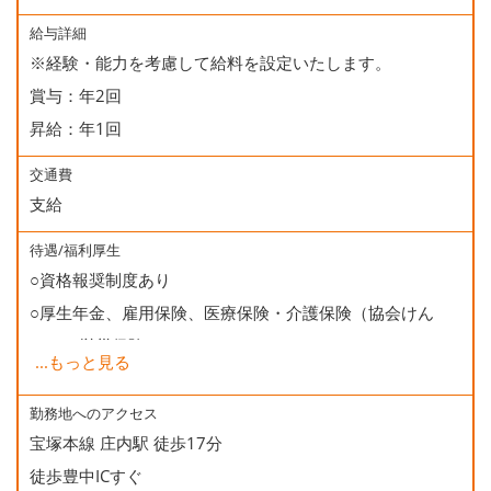
給与詳細
※経験・能力を考慮して給料を設定いたします。
賞与：年2回
昇給：年1回
交通費
支給
待遇/福利厚生
○資格報奨制度あり
○厚生年金、雇用保険、医療保険・介護保険（協会けん
ぽ）、労災保険
...
もっと見る
○健康診断
○資格取得支援（受験学校併設)
勤務地へのアクセス
宝塚本線 庄内駅 徒歩17分
○誕生日会
徒歩豊中ICすぐ