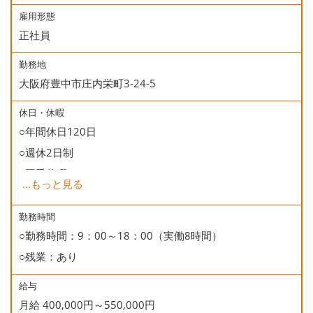
雇用形態
正社員
勤務地
大阪府豊中市庄内栄町3-24-5
休日・休暇
○年間休日120日
○週休2日制
○夏季休暇
...
もっと見る
○年末年始休暇
○慶弔休暇
勤務時間
○勤務時間：9：00～18：00（実働8時間）
○有給休暇
○残業：あり
○誕生日休暇
給与
月給 400,000円～550,000円