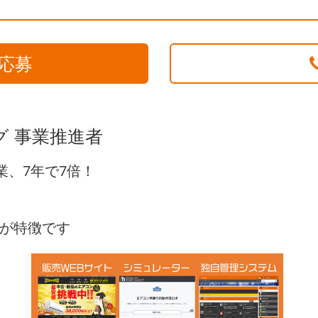
応募
グ 事業推進者
業、7年で7倍！
。
が特徴です