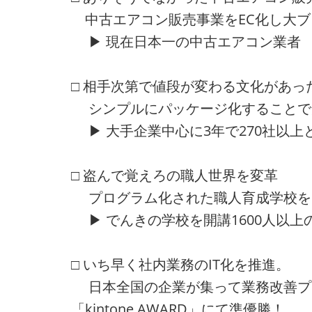
中古エアコン販売事業をEC化し大ブ
▶ 現在日本一の中古エアコン業者
□ 相手次第で値段が変わる文化があっ
シンプルにパッケージ化することで
▶ 大手企業中心に3年で270社以上
□ 盗んで覚えろの職人世界を変革
プログラム化された職人育成学校を
▶ でんきの学校を開講1600人以上
□ いち早く社内業務のIT化を推進。
日本全国の企業が集って業務改善プ
「kintone AWARD」にて準優勝！