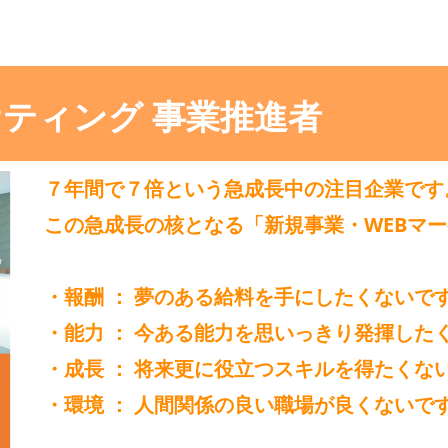
ケティング 事業推進者
７年間で７倍という急成長中の注目企業です
この急成長の核となる「新規事業・WEBマー
・報酬 ： 夢のある給料を手にしたくないで
・能力 ： 今ある能力を思いっきり発揮した
・成長 ： 将来更に役立つスキルを得たくな
・環境 ： 人間関係の良い職場が良くないで