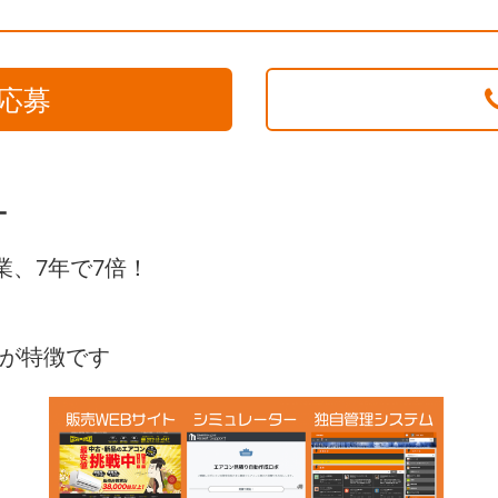
応募
ー
業、7年で7倍！
。
が特徴です