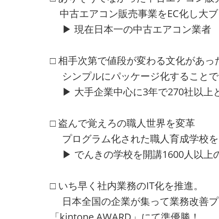
中古エアコン販売事業をEC化し大ブ
▶ 現在日本一の中古エアコン業者
□ 相手次第で値段が変わる文化があっ
シンプルにパッケージ化することで
▶ 大手企業中心に3年で270社以上
□ 盗んで覚えろの職人世界を変革
プログラム化された職人育成学校を
▶ でんきの学校を開講1600人以上
□ いち早く社内業務のIT化を推進。
日本全国の企業が集って業務改善プ
「kintone AWARD」にて準優勝！