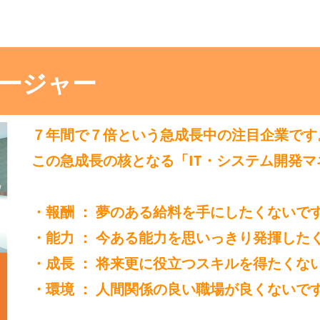
ネージャー
７年間で７倍という急成長中の注目企業です
この急成長の核となる「IT・システム開発
・報酬 ： 夢のある給料を手にしたくないで
・能力 ： 今ある能力を思いっきり発揮した
・成長 ： 将来更に役立つスキルを得たくな
・環境 ： 人間関係の良い職場が良くないで