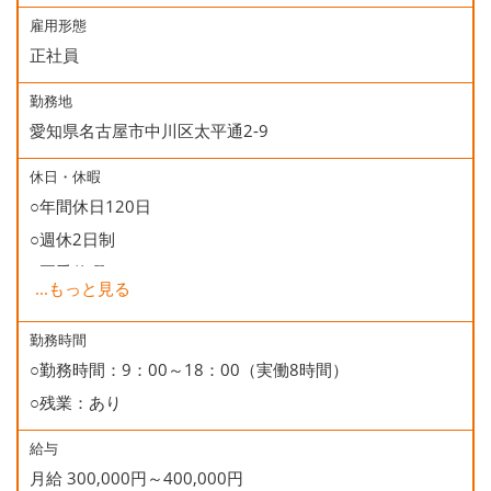
雇用形態
正社員
勤務地
愛知県名古屋市中川区太平通2-9
休日・休暇
○年間休日120日
○週休2日制
○夏季休暇
...
もっと見る
○年末年始休暇
○慶弔休暇
勤務時間
○勤務時間：9：00～18：00（実働8時間）
○有給休暇
○残業：あり
○誕生日休暇
給与
月給 300,000円～400,000円