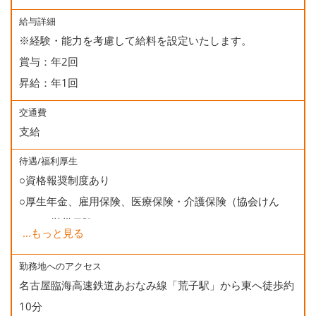
給与詳細
※経験・能力を考慮して給料を設定いたします。
賞与：年2回
昇給：年1回
交通費
支給
待遇/福利厚生
○資格報奨制度あり
○厚生年金、雇用保険、医療保険・介護保険（協会けん
ぽ）、労災保険
...
もっと見る
○健康診断
○資格取得支援（受験学校併設)
勤務地へのアクセス
名古屋臨海高速鉄道あおなみ線「荒子駅」から東へ徒歩約
○誕生日会
10分