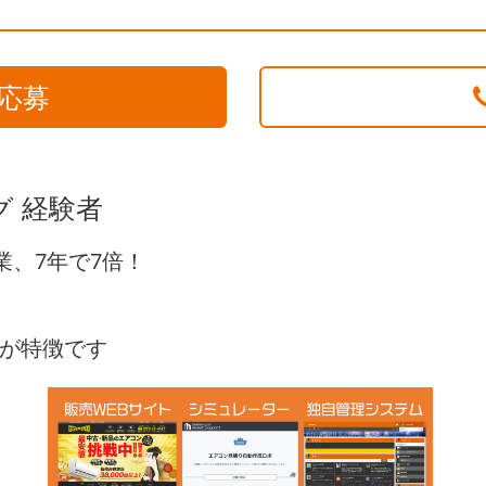
応募
グ 経験者
業、7年で7倍！
。
が特徴です