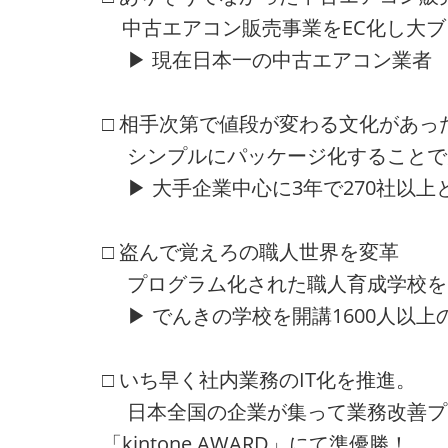
中古エアコン販売事業をEC化し大ブ
▶ 現在日本一の中古エアコン業者
□ 相手次第で値段が変わる文化があっ
シンプルにパッケージ化することで
▶ 大手企業中心に3年で270社以上
□ 盗んで覚えろの職人世界を変革
プログラム化された職人育成学校を
▶ でんきの学校を開講1600人以上
□ いち早く社内業務のIT化を推進。
日本全国の企業が集って業務改善プ
「kintone AWARD」にて準優勝！