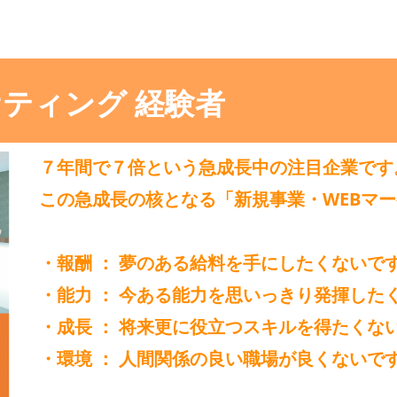
ケティング 経験者
７年間で７倍という急成長中の注目企業です
この急成長の核となる「新規事業・WEBマー
・報酬 ： 夢のある給料を手にしたくないで
・能力 ： 今ある能力を思いっきり発揮した
・成長 ： 将来更に役立つスキルを得たくな
・環境 ： 人間関係の良い職場が良くないで