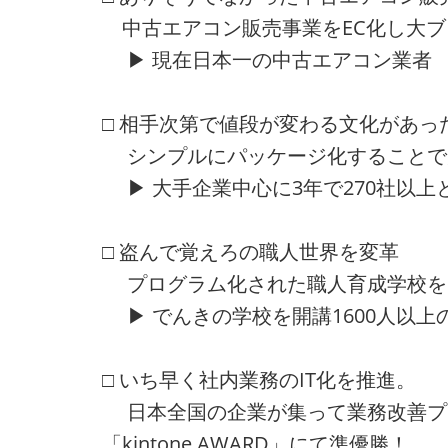
中古エアコン販売事業をEC化し大ブ
▶ 現在日本一の中古エアコン業者
□ 相手次第で値段が変わる文化があっ
シンプルにパッケージ化することで
▶ 大手企業中心に3年で270社以上
□ 盗んで覚えろの職人世界を変革
プログラム化された職人育成学校を
▶ でんきの学校を開講1600人以上
□ いち早く社内業務のIT化を推進。
日本全国の企業が集って業務改善プ
「kintone AWARD」にて準優勝！