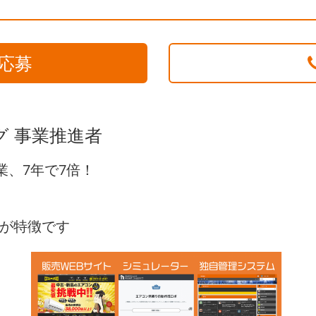
応募
グ 事業推進者
業、7年で7倍！
。
が特徴です