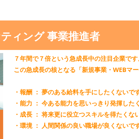
ケティング 事業推進者
７年間で７倍という急成長中の注目企業です
この急成長の核となる「新規事業・WEBマー
・報酬 ： 夢のある給料を手にしたくないで
・能力 ： 今ある能力を思いっきり発揮した
・成長 ： 将来更に役立つスキルを得たくな
・環境 ： 人間関係の良い職場が良くないで