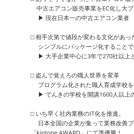
中古エアコン販売事業をEC化し大ブ
▶ 現在日本一の中古エアコン業者
□ 相手次第で値段が変わる文化があっ
シンプルにパッケージ化することで
▶ 大手企業中心に3年で270社以上
□ 盗んで覚えろの職人世界を変革
プログラム化された職人育成学校を
▶ でんきの学校を開講1600人以上
□ いち早く社内業務のIT化を推進。
日本全国の企業が集って業務改善プ
「kintone AWARD」にて準優勝！