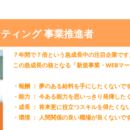
ケティング 事業推進者
７年間で７倍という急成長中の注目企業です
この急成長の核となる「新規事業・WEBマー
・報酬 ： 夢のある給料を手にしたくないで
・能力 ： 今ある能力を思いっきり発揮した
・成長 ： 将来更に役立つスキルを得たくな
・環境 ： 人間関係の良い職場が良くないで