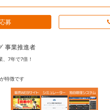
応募
グ 事業推進者
業、7年で7倍！
。
が特徴です