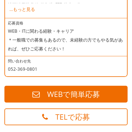
地下鉄日比谷線 仲御徒町駅 徒歩２分
...
もっと見る
地下鉄銀座線 末広町駅 徒歩５分
地下鉄大江戸線 上野御徒町駅 徒歩５分
応募資格
WEB・ITに関わる経験・キャリア
＊一般職での募集もあるので、未経験の方でもやる気があ
れば、ぜひご応募ください！
問い合わせ先
052-369-0801
WEBで簡単応募
TELで応募