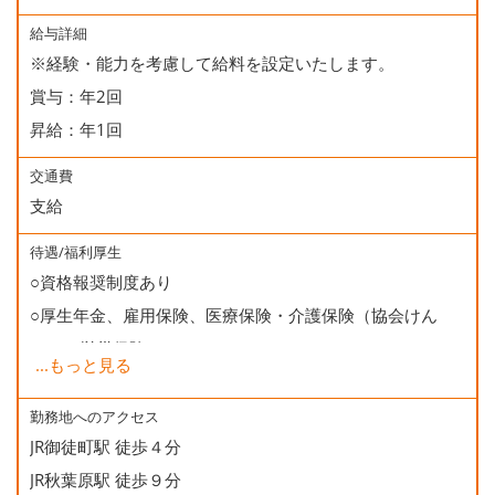
給与詳細
※経験・能力を考慮して給料を設定いたします。
賞与：年2回
昇給：年1回
交通費
支給
待遇/福利厚生
○資格報奨制度あり
○厚生年金、雇用保険、医療保険・介護保険（協会けん
ぽ）、労災保険
...
もっと見る
○健康診断
○資格取得支援（受験学校併設)
勤務地へのアクセス
JR御徒町駅 徒歩４分
○誕生日会
JR秋葉原駅 徒歩９分