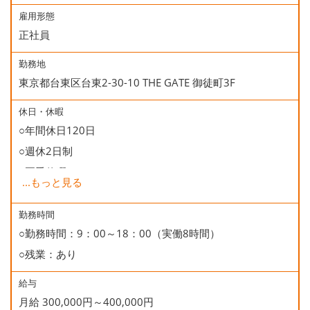
雇用形態
正社員
勤務地
東京都台東区台東2-30-10 THE GATE 御徒町3F
休日・休暇
○年間休日120日
○週休2日制
○夏季休暇
...
もっと見る
○年末年始休暇
○慶弔休暇
勤務時間
○勤務時間：9：00～18：00（実働8時間）
○有給休暇
○残業：あり
○誕生日休暇
給与
月給 300,000円～400,000円