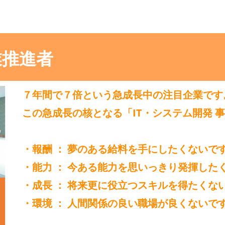
業推進者
７年間で７倍という急成長中の注目企業です
この急成長の核となる「IT・システム開発 
・報酬 ： 夢のある給料を手にしたくないで
・能力 ： 今ある能力を思いっきり発揮した
・成長 ： 将来更に役立つスキルを得たくな
・環境 ： 人間関係の良い職場が良くないで