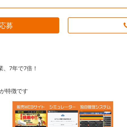
応募
業、7年で7倍！
。
が特徴です