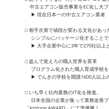
中古エアコン販売事業をEC化し大ブ
▶ 現在日本一の中古エアコン業者
□ 相手次第で値段が変わる文化があっ
シンプルにパッケージ化することで
▶ 大手企業中心に3年で270社以上
□ 盗んで覚えろの職人世界を変革
プログラム化された職人育成学校を
▶ でんきの学校を開講1600人以上
□ いち早く社内業務のIT化を推進。
日本全国の企業が集って業務改善プ
「kintone AWARD」にて準優勝！