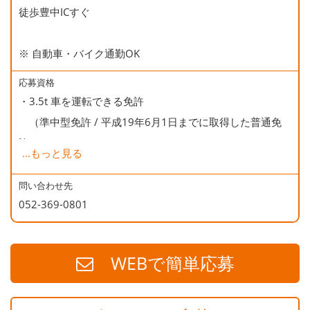
徒歩豊中ICすぐ
※ 自動車・バイク通勤OK
応募資格
・3.5t 車を運転できる免許
（準中型免許 / 平成19年6月1日までに取得した普通免
許）
...
もっと見る
・商品（エアコン）の手積みがありますので、体力のある
方が望ましいです。
問い合わせ先
052-369-0801
WEBで簡単応募