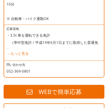
10分
※ 自動車・バイク通勤OK
応募資格
・3.5t 車を運転できる免許
（準中型免許 / 平成19年6月1日までに取得した普通免
許）
...
もっと見る
・商品（エアコン）の手積みがありますので、体力のある
方が望ましいです。
問い合わせ先
052-369-0801
WEBで簡単応募